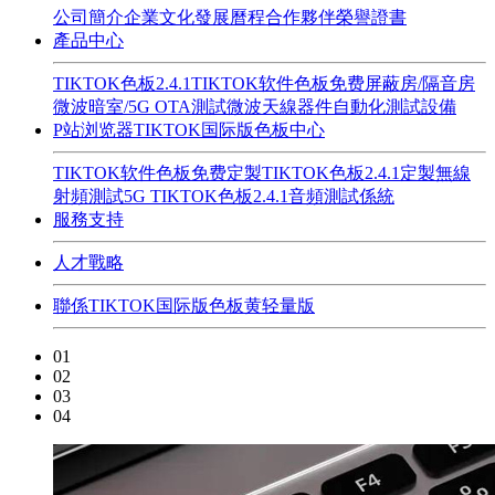
公司簡介
企業文化
發展曆程
合作夥伴
榮譽證書
產品中心
TIKTOK色板2.4.1
TIKTOK软件色板免费
屏蔽房/隔音房
微波暗室/5G OTA測試
微波天線器件
自動化測試設備
P站浏览器TIKTOK国际版色板中心
TIKTOK软件色板免费定製
TIKTOK色板2.4.1定製
無線
射頻測試
5G TIKTOK色板2.4.1
音頻測試係統
服務支持
人才戰略
聯係TIKTOK国际版色板黄轻量版
01
02
03
04