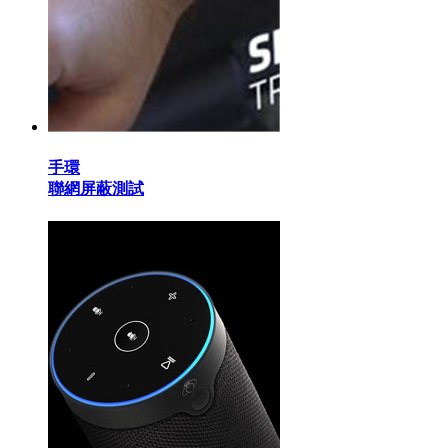
手環
聯網屏蔽測試