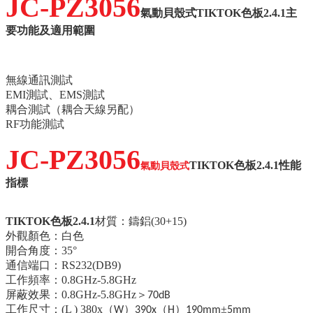
JC-PZ3056
氣動
貝殼式TIKTOK色板2.4.1
主
要功能及適用範圍
無線通訊測試
EMI測試、EMS測試
耦合測試（耦合天線另配）
RF功能測試
JC-PZ3056
TIKTOK色板2.4.1性能
氣動
貝殼式
指標
TIKTOK色板2.4.1
材質：鑄鋁
(30+15)
外觀顏色：白色
開合角度：
35
°
通信端口：
RS232(DB9)
工作頻率：
0.8GHz-5.8GHz
屏蔽效果：
0.8GHz-5.8GHz
＞
70dB
工作尺寸：
(L ) 380x
（
）
（
）
±
W
390x
H
190mm
5mm