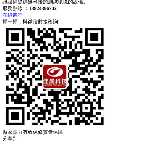
訊設備提供無幹擾的測試環境的設備。
服務熱線 ：
13824396742
在線谘詢
掃一掃，與微信對接谘詢
廠家實力
有效保修
質量保障
分享到：