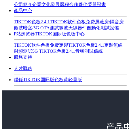
公司簡介
企業文化
發展曆程
合作夥伴
榮譽證書
產品中心
TIKTOK色板2.4.1
TIKTOK软件色板免费
屏蔽房/隔音房
微波暗室/5G OTA測試
微波天線器件
自動化測試設備
P站浏览器TIKTOK国际版色板中心
TIKTOK软件色板免费定製
TIKTOK色板2.4.1定製
無線
射頻測試
5G TIKTOK色板2.4.1
音頻測試係統
服務支持
人才戰略
聯係TIKTOK国际版色板黄轻量版