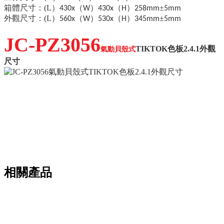
箱體尺寸：
(L
）
（
）
（
）
±
430x
W
430x
H
258mm
5mm
外觀尺寸：
(L
）
（
）
（
）
±
560x
W
530x
H
345mm
5mm
JC-PZ3056
TIKTOK色板2.4.1外觀
氣動
貝殼式
尺寸
相關產品