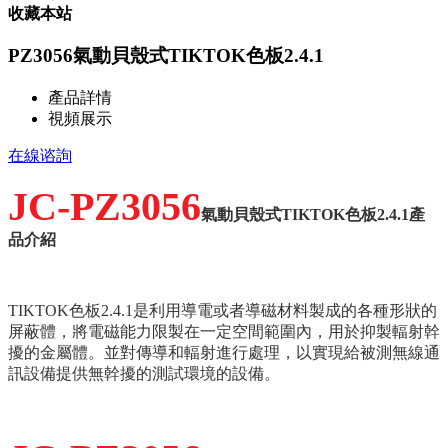
收藏本站
PZ3056氣動​貝殼式TIKTOK色板2.4.1
產品詳情
視頻展示
在線谘詢
JC-PZ3056
氣動
貝殼式TIKTOK色板2.4.1產
品介紹
TIKTOK色板2.4.1是利用導電或者導磁材料製成的各種形狀的
屏蔽體，將電磁能力限製在一定空間範圍內，用於抑製輻射幹
擾的金屬體。並對傳導和輻射進行處理，以實現給被測無線通
訊設備提供無幹擾的測試環境的設備。