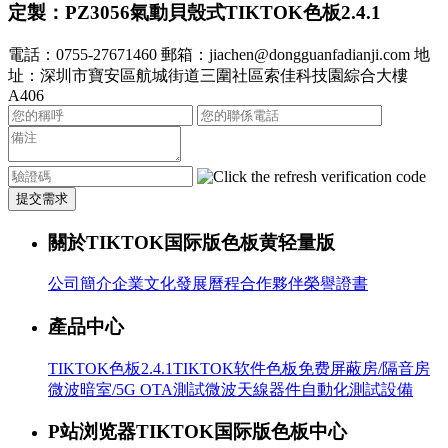
定製：PZ3056氣動​貝殼式TIKTOK色板2.4.1
電話：0755-27671460
郵箱：jiachen@dongguanfadianji.com
地
址：深圳市寶安區航城街道三圍社區索佳科技園綜合大樓
A406
提交需求
關於TIKTOK国际版色板黄轻量版
公司簡介
企業文化
發展曆程
合作夥伴
榮譽證書
產品中心
TIKTOK色板2.4.1
TIKTOK软件色板免费
屏蔽房/隔音房
微波暗室/5G OTA測試
微波天線器件
自動化測試設備
P站浏览器TIKTOK国际版色板中心